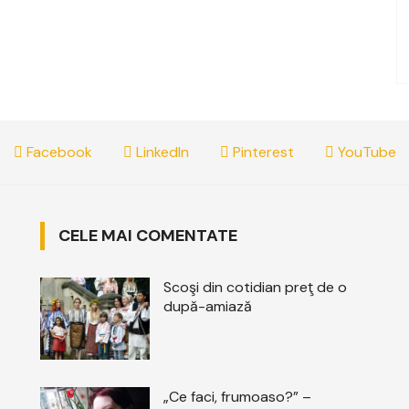
Facebook
LinkedIn
Pinterest
YouTube
CELE MAI COMENTATE
Scoşi din cotidian preţ de o
după-amiază
„Ce faci, frumoaso?” –