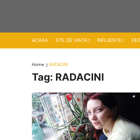
ACASA
STIL DE VIATA
INFLUENTE
DE
Atitudini
Interviuri
C
Home
RADACINI
Leacuri
Invitati
Tag:
RADACINI
Spirit & Bien-être
Vesti Bune
au Naturel
Calatorii & Merinde