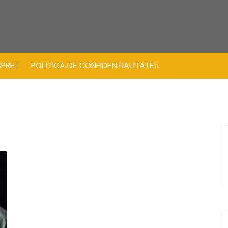
SPRE
POLITICA DE CONFIDENTIALITATE
ontact
Conditii de utilizare
Frumusete naturala
Natura frumoasa