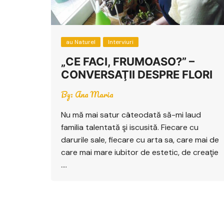
au Naturel
Interviuri
„CE FACI, FRUMOASO?” –
CONVERSAŢII DESPRE FLORI
By:
Ana Maria
Nu mă mai satur câteodată să-mi laud
familia talentată şi iscusită. Fiecare cu
darurile sale, fiecare cu arta sa, care mai de
care mai mare iubitor de estetic, de creaţie
….