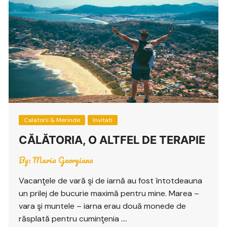
Calatorii & Merinde
Invitati
CĂLĂTORIA, O ALTFEL DE TERAPIE
By:
Maria Georgiana
Vacanţele de vară şi de iarnă au fost întotdeauna
un prilej de bucurie maximă pentru mine. Marea –
vara şi muntele – iarna erau două monede de
răsplată pentru cuminţenia ….