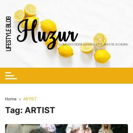
Skip
to
content
Home
ARTIST
Tag:
ARTIST